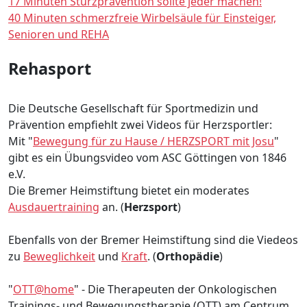
17 Minuten Sturzprävention sollte jeder machen!
40 Minuten schmerzfreie Wirbelsäule für Einsteiger,
Senioren und REHA
Rehasport
Die Deutsche Gesellschaft für Sportmedizin und
Prävention empfiehlt zwei Videos für Herzsportler:
Mit "
Bewegung für zu Hause / HERZSPORT mit Josu
"
gibt es ein Übungsvideo vom ASC Göttingen von 1846
e.V.
Die Bremer Heimstiftung bietet ein moderates
Ausdauertraining
an. (
Herzsport
)
Ebenfalls von der Bremer Heimstiftung sind die Viedeos
zu
Beweglichkeit
und
Kraft
. (
Orthopädie
)
"
OTT@home
" - Die Therapeuten der Onkologischen
Trainings- und Bewegungstherapie (OTT) am Centrum