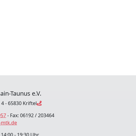
ain-Taunus e.V.
4 - 65830 Kriftel
957
- Fax: 06192 / 203464
-mtk.de
:00 - 19:30 Uhr,