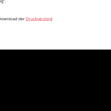
g“.
Download der
Druckversion
)