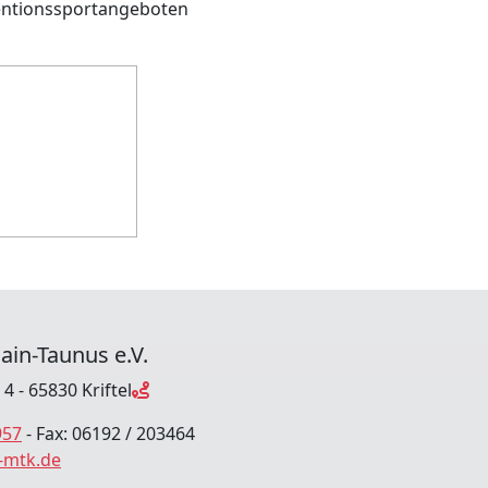
ventionssportangeboten
ain-Taunus e.V.
4 - 65830 Kriftel
957
- Fax: 06192 / 203464
-mtk.de