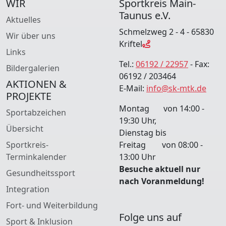
WIR
Sportkreis Main-
Taunus e.V.
Aktuelles
Schmelzweg 2 - 4 - 65830
Wir über uns
Kriftel
Links
Tel.:
06192 / 22957
- Fax:
Bildergalerien
06192 / 203464
AKTIONEN &
E-Mail:
info@sk-mtk.de
PROJEKTE
Montag von 14:00 -
Sportabzeichen
19:30 Uhr,
Übersicht
Dienstag bis
Sportkreis-
Freitag von 08:00 -
Terminkalender
13:00 Uhr
Besuche aktuell nur
Gesundheitssport
nach Voranmeldung!
Integration
Fort- und Weiterbildung
Folge uns auf
Sport & Inklusion